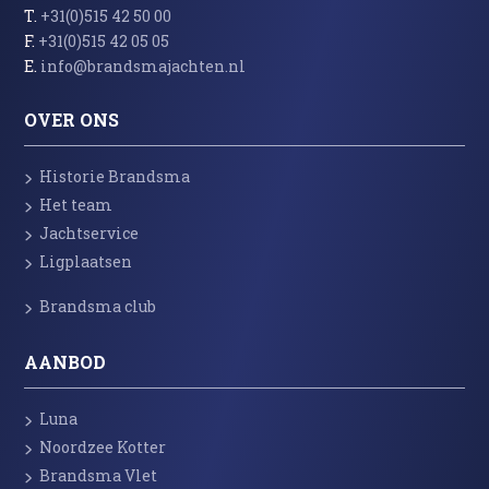
T.
+31(0)515 42 50 00
F.
+31(0)515 42 05 05
E.
info@brandsmajachten.nl
OVER ONS
Historie Brandsma
Het team
Jachtservice
Ligplaatsen
Brandsma club
AANBOD
Luna
Noordzee Kotter
Brandsma Vlet