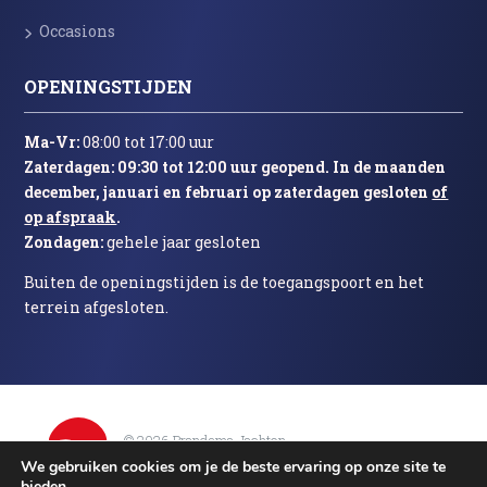
Occasions
OPENINGSTIJDEN
Ma-Vr:
08:00 tot 17:00 uur
Zaterdagen: 09:30 tot 12:00 uur geopend. In de maanden
december, januari en februari op zaterdagen gesloten
of
op afspraak
.
Zondagen:
gehele jaar gesloten
Buiten de openingstijden is de toegangspoort en het
terrein afgesloten.
© 2026 Brandsma Jachten
–
–
–
Home
Algemeen
Privacy & cookies
Contact
We gebruiken cookies om je de beste ervaring op onze site te
bieden.