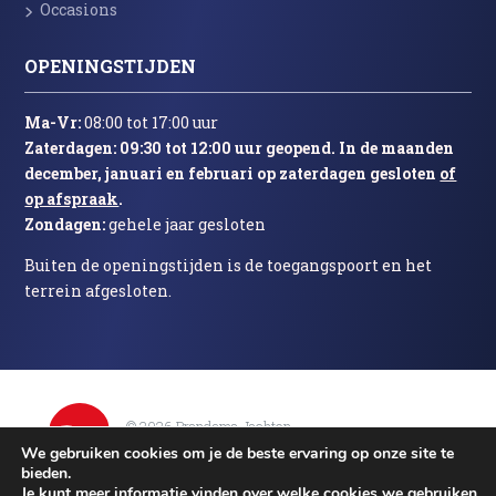
Occasions
OPENINGSTIJDEN
Ma-Vr:
08:00 tot 17:00 uur
Zaterdagen: 09:30 tot 12:00 uur geopend. In de maanden
december, januari en februari op zaterdagen gesloten
of
op afspraak
.
Zondagen:
gehele jaar gesloten
Buiten de openingstijden is de toegangspoort en het
terrein afgesloten.
© 2026 Brandsma Jachten
–
–
–
Home
Algemeen
Privacy & cookies
Contact
We gebruiken cookies om je de beste ervaring op onze site te
bieden.
Je kunt meer informatie vinden over welke cookies we gebruiken