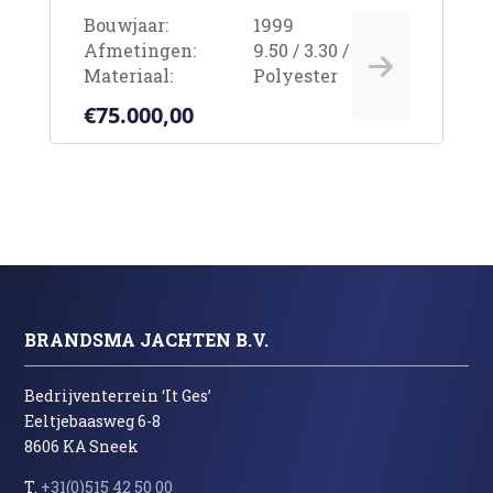
Bouwjaar:
1999
Afmetingen:
9.50 / 3.30 / 0.90m
Materiaal:
Polyester
€75.000,00
BRANDSMA JACHTEN B.V.
Bedrijventerrein ‘It Ges’
Eeltjebaasweg 6-8
8606 KA Sneek
T.
+31(0)515 42 50 00