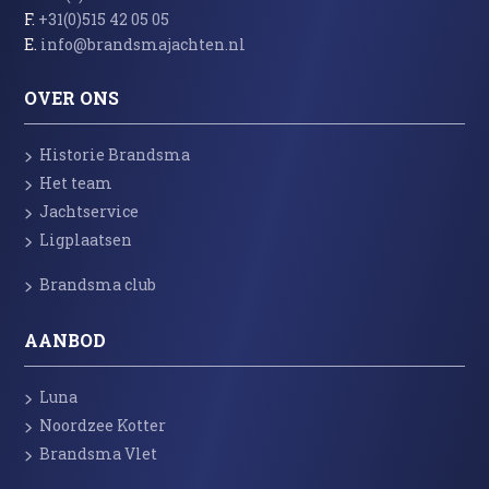
F.
+31(0)515 42 05 05
E.
info@brandsmajachten.nl
OVER ONS
Historie Brandsma
Het team
Jachtservice
Ligplaatsen
Brandsma club
AANBOD
Luna
Noordzee Kotter
Brandsma Vlet