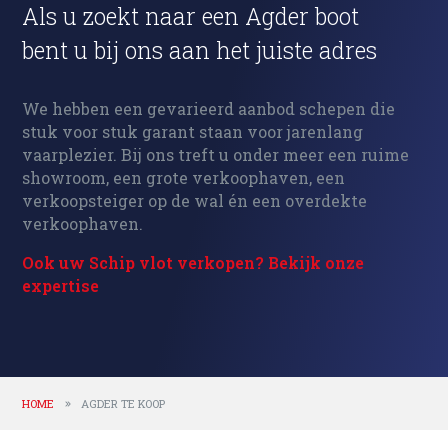
Als u zoekt naar een Agder boot
bent u bij ons aan het juiste adres
We hebben een gevarieerd aanbod schepen die
stuk voor stuk garant staan voor jarenlang
vaarplezier. Bij ons treft u onder meer een ruime
showroom, een grote verkoophaven, een
verkoopsteiger op de wal én een overdekte
verkoophaven.
Ook uw Schip vlot verkopen? Bekijk onze
expertise
HOME
AGDER TE KOOP